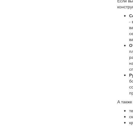
Если вы
констру
С
-
в
с
в
О
п
р
н
с
Р
б
с
п
А также
т
с
к