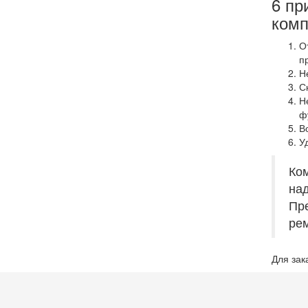
6 пр
комп
О
п
Н
С
Н
ф
В
У
Ком
над
Пре
рем
Для зак