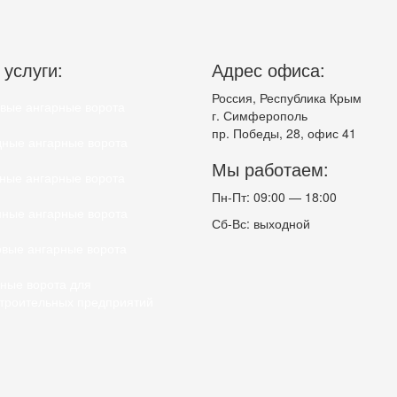
услуги:
Адрес офиса:
Россия, Республика Крым
вые ангарные ворота
г. Симферополь
пр. Победы, 28, офис 41
ные ангарные ворота
Мы работаем:
ные ангарные ворота
Пн-Пт: 09:00 — 18:00
ные ангарные ворота
Сб-Вс: выходной
вые ангарные ворота
ные ворота для
троительных предприятий