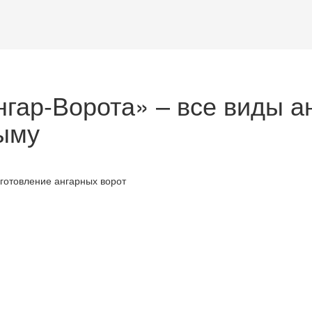
нгар-Ворота» – все виды а
ыму