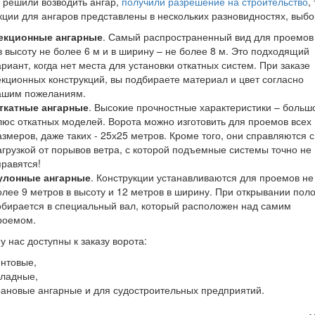
 решили возводить ангар,
получили разрешение на строительство
,
кции для ангаров представлены в нескольких разновидностях, выбо
екционные ангарные
. Самый распространенный вид для проемов
 в высоту не более 6 м и
в ширину – не более 8 м. Это подходящий
ариант, когда нет места для установки откатных систем. При заказе
екционных конструкций, вы подбираете материал и цвет согласно
ашим пожеланиям.
ткатные ангарные
. Высокие прочностные характеристики – больш
люс откатных моделей. Ворота можно изготовить для проемов всех
азмеров, даже таких - 25х25 метров. Кроме того, они справляются с
агрузкой от порывов ветра, с которой подъемные системы точно не
правятся!
улонные ангарные
. Конструкции устанавливаются для проемов не
олее 9 метров в высоту и 12 метров в ширину. При открывании пол
обирается в специальный вал, который расположен над самим
роемом.
 у нас доступны к заказу ворота:
ентовые,
кладные,
рановые ангарные и для судостроительных предприятий.